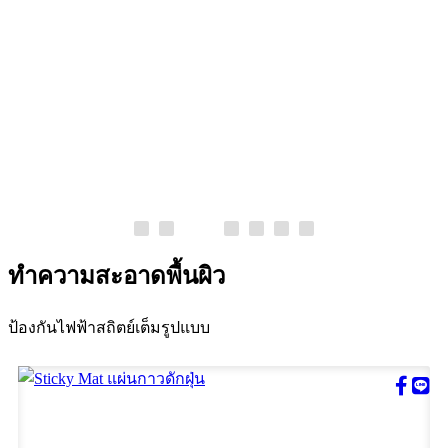
ถุงมือ ESD ลายเส้นคาร์บอนสองด้าน
ESD Liner Glove ถุงมือป้อง​กันไฟฟ้าสถิตย์ทอด้ายคาร์บอน​
พิเศษสองด้าน ราคาดีที่สุดในไทย คุณภาพพรีเมี่ยม ราคาดี
ที่สุด จัดส่งรวดเร็ว Add Line: @pyxisgroup เพื่อสอบถามเพิ่ม
เติมได้ทันที
อ่านต่อ
ทำความสะอาดพื้นผิว
ป้องกันไฟฟ้าสถิตย์เต็มรูปแบบ