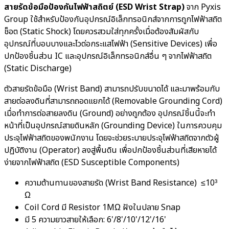
สายรัดข้อมือป้องกันไฟฟ้าสถิตย์ (ESD Wrist Strap)
จาก Pyxis
Group ใช้สำหรับป้องกันอุปกรณ์อิเล็กทรอนิกส์จากการถูกไฟฟ้าสถิต
ช็อต (Static Shock) โดยควรสวมใส่ทุกครั้งเมื่อต้องสัมผัสกับ
อุปกรณ์ที่บอบบางและไวต่อกระแสไฟฟ้า (Sensitive Devices) เพื่อ
ปกป้องชิ้นส่วน IC และอุปกรณ์อิเล็กทรอนิกส์อื่น ๆ จากไฟฟ้าสถิต
(Static Discharge)
ตัวสายรัดข้อมือ (Wrist Band) สามารถปรับขนาดได้ และมาพร้อมกับ
สายต่อลงดินที่สามารถถอดแยกได้ (Removable Grounding Cord)
เมื่อทำการต่อสายลงดิน (Ground) อย่างถูกต้อง อุปกรณ์ชิ้นนี้จะทำ
หน้าที่เป็นอุปกรณ์สายดินหลัก (Grounding Device) ในการควบคุม
ประจุไฟฟ้าสถิตของพนักงาน โดยจะช่วยระบายประจุไฟฟ้าสถิตจากตัวผู้
ปฏิบัติงาน (Operator) ลงสู่พื้นดิน เพื่อปกป้องชิ้นส่วนที่เสียหายได้
ง่ายจากไฟฟ้าสถิต (ESD Susceptible Components)
ความต้านทานของสายรัด (Wrist Band Resistance) ≤10³
Ω
Coil Cord มี Resistor 1MΩ ฝังในปลาย Snap
มี 5 ความยาวสายให้เลือก: 6'/8'/10'/12'/16'