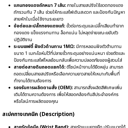
แกนทองแดงถักหนา 7 เส้น:
ภายในสายสปริงใช้ลวดทองแดง
ถักรวมกัน 7 เส้น ช่วยให้กระแสไฟเดินสะดวก และป้องกันปัญหา
สายหักในเมื่อใช้งานระยะยาว
ข้อต่อและปลั๊กทองแดงแท้:
ขั้วต่อกระดุมและปลั๊กเสียบทำจาก
ทองแดง แข็งแรงทนทาน ล็อกแน่น ไม่หลุดง่ายขณะขยับตัว
ปฏิบัติงาน
ระบบเซฟตี้ ฝังตัวต้านทาน 1MΩ:
มีการหลอมฝังตัวต้านทาน
ขนาด 1 เมกะโอห์มไว้ที่ปลายขั้วกระดุมอย่างแน่นหนา ช่วยตัดและ
ป้องกันกระแสไฟไหลย้อนกลับเพื่อความปลอดภัยของผู้สวมใส่
สายต่อสายดินถอดแยกได้:
ดีไซน์หน้างานได้ยืดหยุ่น สามารถ
ถอดเปลี่ยนสายสปริงหรือเลือกความยาวสายให้เหมาะกับพื้นที่
ทำงานได้ตามต้องการ
รองรับการผลิตตามสั่ง (OEM):
สามารถสั่งผลิตสีพิเศษเพิ่ม
เติมได้ตามความต้องการ เพื่อให้สอดคล้องกับสีประจำองค์กร
หรือไลน์การผลิตของคุณ
สเปคทางเทคนิค (Description)
สายรัดข้อมือ (Wrist Band):
สายรัดแบบยางยืด ปรับขนาดได้