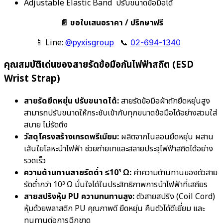
Adjustable Elastic Band ปรับขนาดข้อมือได้
📄 ขอใบเสนอราคา / ปรึกษาฟรี
📱 Line:
@pyxisgroup
📞
02-694-1340
คุณสมบัติเด่นของสายรัดข้อมือกันไฟฟ้าสถิต (ESD
Wrist Strap)
สายรัดยืดหยุ่น ปรับขนาดได้:
สายรัดข้อมือผ้าถักยืดหยุ่นสูง
สามารถปรับขนาดให้กระชับเข้ากับทุกขนาดข้อมือได้อย่างสวมใส่
สบาย ไม่รัดตึง
วัสดุโครงสร้างเกรดพรีเมียม:
ผลิตจากไนลอนยืดหยุ่น ผสาน
เส้นใยโลหะนำไฟฟ้า ช่วยถ่ายเทและสลายประจุไฟฟ้าสถิตได้อย่าง
รวดเร็ว
ความต้านทานสายรัดต่ำ ≤10³ Ω:
ค่าความต้านทานของตัวสาย
รัดต่ำกว่า 10³ Ω มั่นใจได้ในประสิทธิภาพการนำไฟฟ้าที่เสถียร
สายสปริงหุ้ม PU ความทนทานสูง:
ตัวสายสปริง (Coil Cord)
หุ้มด้วยพลาสติก PU คุณภาพดี ยืดหยุ่น คืนตัวได้ดีเยี่ยม และ
ทนทานต่อการฉีกขาด