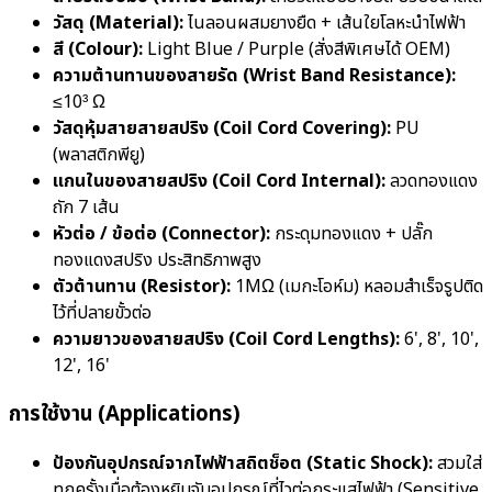
วัสดุ (Material):
ไนลอนผสมยางยืด + เส้นใยโลหะนำไฟฟ้า
สี (Colour):
Light Blue / Purple (สั่งสีพิเศษได้ OEM)
ความต้านทานของสายรัด (Wrist Band Resistance):
≤10³ Ω
วัสดุหุ้มสายสายสปริง (Coil Cord Covering):
PU
(พลาสติกพียู)
แกนในของสายสปริง (Coil Cord Internal):
ลวดทองแดง
ถัก 7 เส้น
หัวต่อ / ข้อต่อ (Connector):
กระดุมทองแดง + ปลั๊ก
ทองแดงสปริง ประสิทธิภาพสูง
ตัวต้านทาน (Resistor):
1MΩ (เมกะโอห์ม) หลอมสำเร็จรูปติด
ไว้ที่ปลายขั้วต่อ
ความยาวของสายสปริง (Coil Cord Lengths):
6', 8', 10',
12', 16'
การใช้งาน (Applications)
ป้องกันอุปกรณ์จากไฟฟ้าสถิตช็อต (Static Shock):
สวมใส่
ทุกครั้งเมื่อต้องหยิบจับอุปกรณ์ที่ไวต่อกระแสไฟฟ้า (Sensitive